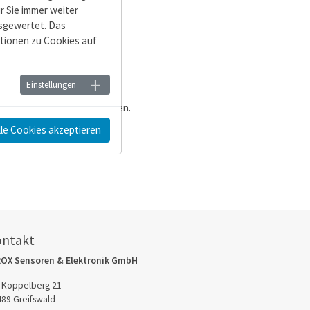
r Sie immer weiter
sgewertet. Das
ationen zu Cookies auf
hes Hintergrundwissen.
Einstellungen
 in die Bedienung einweisen.
lle Cookies akzeptieren
are durch.
ontakt
ROX Sensoren & Elektronik GmbH
 Koppelberg 21
89 Greifswald