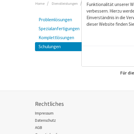
Home
Dienstleistungen
Schulungen
Funktionalität unserer W
verbessern. Hierzu wer
Einverständnis in die Ve
Sc
Problemlösungen
dieser Website finden Si
Spezialanfertigungen
Sie mö
Komplettlösungen
Schulungen
Sie ha
Sie ve
Für di
Rechtliches
Impressum
Datenschutz
AGB