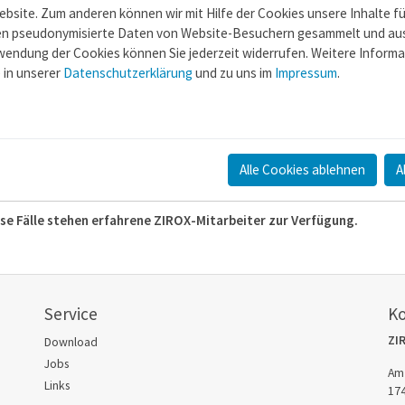
ebsite. Zum anderen können wir mit Hilfe der Cookies unsere Inhalte fü
den pseudonymisierte Daten von Website-Besuchern gesammelt und au
rwendung der Cookies können Sie jederzeit widerrufen. Weitere Inform
hulungen
e in unserer
Datenschutzerklärung
und zu uns im
Impressum
.
chten Gasmesstechnik bei ZIROX erwerben, wünschen jedoch zusätzlic
ben ZIROX-Gasmesstechnik erworben, möchten aber mehrere Mitarbeiter
Alle Cookies ablehnen
A
rtreiben ZIROX-Gasmesstechnik und führen regelmäßige Vertriebssemin
ese Fälle stehen erfahrene ZIROX-Mitarbeiter zur Verfügung.
Service
K
ZI
Download
Jobs
Am
Links
174